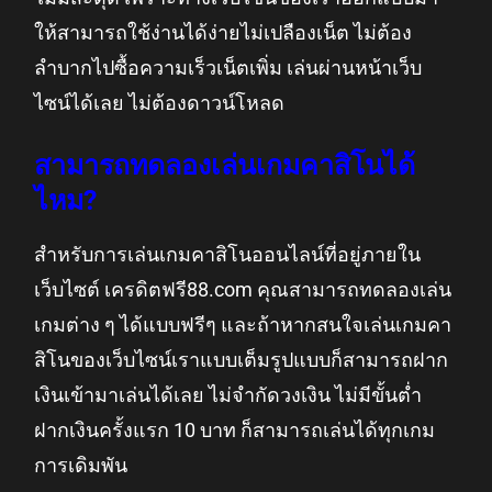
ให้สามารถใช้ง่านได้ง่ายไม่เปลืองเน็ต ไม่ต้อง
ลำบากไปซื้อความเร็วเน็ตเพิ่ม เล่นผ่านหน้าเว็บ
ไซน์ได้เลย ไม่ต้องดาวน์โหลด
สามารถทดลองเล่นเกมคาสิโนได้
ไหม?
สำหรับการเล่นเกมคาสิโนออนไลน์ที่อยู่ภายใน
เว็บไซต์ เครดิตฟรี88.com คุณสามารถทดลองเล่น
เกมต่าง ๆ ได้แบบฟรีๆ และถ้าหากสนใจเล่นเกมคา
สิโนของเว็บไซน์เราแบบเต็มรูปแบบก็สามารถฝาก
เงินเข้ามาเล่นได้เลย ไม่จำกัดวงเงิน ไม่มีขั้นต่ำ
ฝากเงินครั้งแรก 10 บาท ก็สามารถเล่นได้ทุกเกม
การเดิมพัน