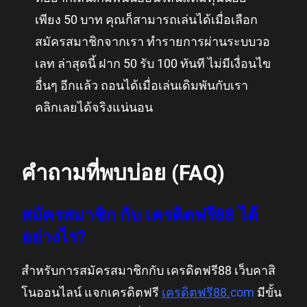
เพียง 50 บาท คุณก็สามารถเล่นได้เมื่อเลือก
สมัครสมาชิกจากเรา ทำรายการผ่านระบบวอ
เลท ล่าสุดนี้ ฝาก 50 รับ 100 ทันที ไม่มีเงื่อนไข
อื่นๆ อีกแล้ว ถอนได้เมื่อเล่นเดิมพันกับเรา
คลิกเลยได้จริงแน่นอน
คำถามที่พบบ่อย (FAQ)
สมัครสมาชิก กับ เครดิตฟรี88 ได้
อย่างไร?
สำหรับการสมัครสมาชิกกับ เครดิตฟรี88 เว็บคาสิ
โนออนไลน์ แจกเครดิตฟรี
เครดิตฟรี88.
com
มีขั้น