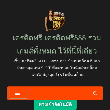
เครดิตฟรี เครดิตฟรี888 รวม
เกมส์ทั้งหมด ไว้ที่นี้ที่เดียว
เว็บ เครดิตฟรี SLOT Game ทางเข้าเล่นสล็อต ที่แตก
ง่ายล่าสุด เกม SLOT ที่แตกบ่อย โบนัสค่ายสล็อต
ออนไลน์สูงสุด โปรโมชั่น สล็อต
ทางเข้าอัตโนมัติ