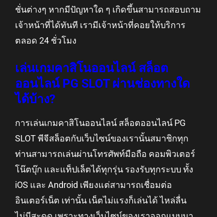
ชั่นต่างๆ หากมีปัญหาใด ๆ เกิดขึ้นสามารถสอบถาม
เจ้าหน้าที่ได้ทันที เรามีเจ้าหน้าที่คอยให้บริการ
ตลอด 24 ชั่วโมง
เล่นเกมคาสิโนออนไลน์ สล็อต
ออนไลน์ PG SLOT ผ่านช่องทางใด
ได้บ้าง?
การเล่นเกมคาสิโนออนไลน์ สล็อตออนไลน์ PG
SLOT พีจีสล็อตกับเว็บไซน์ของเรานั้นสมาชิกทุก
ท่านสามารถเล่นผ่านโทรศัพท์มือถือ คอมพิวเตอร์
โน๊ตบุ๊ก และแท็ปเล็ตได้ทุกรุ่น รองรับทุกระบบ ทั้ง
iOS และ Android เพียงแต่สามารถเชื่อมต่อ
อินเตอร์เน็ต เท่านั้น เน็ตไม่แรงก็เล่นได้ ไหล่ลื่น
ไม่มีสะดุด เพราะทางเว็บไซน์ของเราออกแบบมา