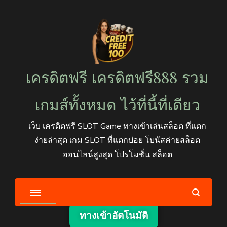
เครดิตฟรี เครดิตฟรี888 รวม
เกมส์ทั้งหมด ไว้ที่นี้ที่เดียว
เว็บ เครดิตฟรี SLOT Game ทางเข้าเล่นสล็อต ที่แตก
ง่ายล่าสุด เกม SLOT ที่แตกบ่อย โบนัสค่ายสล็อต
ออนไลน์สูงสุด โปรโมชั่น สล็อต
ทางเข้าอัตโนมัติ