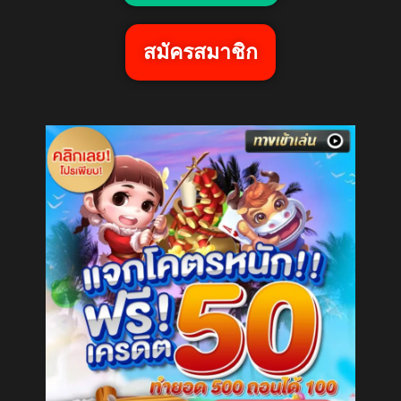
สมัครสมาชิก