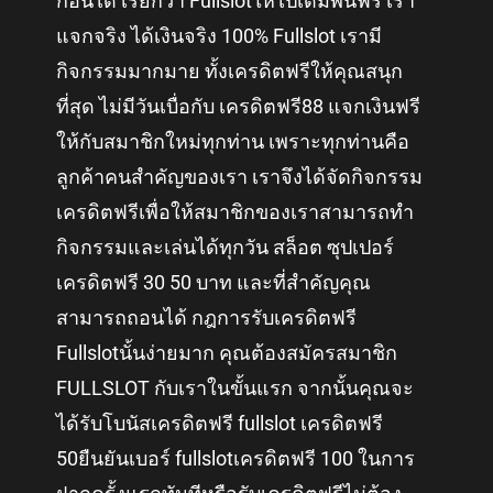
ก่อนได้ เรียกว่า Fullslotให้ไปเดิมพันฟรี เรา
แจกจริง ได้เงินจริง 100% Fullslot เรามี
กิจกรรมมากมาย ทั้งเครดิตฟรีให้คุณสนุก
ที่สุด ไม่มีวันเบื่อกับ เครดิตฟรี88 แจกเงินฟรี
ให้กับสมาชิกใหม่ทุกท่าน เพราะทุกท่านคือ
ลูกค้าคนสำคัญของเรา เราจึงได้จัดกิจกรรม
เครดิตฟรีเพื่อให้สมาชิกของเราสามารถทำ
กิจกรรมและเล่นได้ทุกวัน สล็อต ซุปเปอร์
เครดิตฟรี 30 50 บาท และที่สำคัญคุณ
สามารถถอนได้ กฎการรับเครดิตฟรี
Fullslotนั้นง่ายมาก คุณต้องสมัครสมาชิก
FULLSLOT กับเราในขั้นแรก จากนั้นคุณจะ
ได้รับโบนัสเครดิตฟรี fullslot เครดิตฟรี
50ยืนยันเบอร์ fullslotเครดิตฟรี 100 ในการ