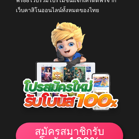
ฟรี88 เว็บรวมโปรโมชั่นแจกเครดิตฟรีจาก
เว็บคาสิโนออนไลน์ทั้งหมดของไทย
สมัครสมาชิกรับ