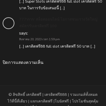
[…] Super Slots เครดิตฟรี88 full slot เครดิตฟรี 50
บาท ในการรับข้อเสนอนี้ […]
777WW สล็อตออนไลน์ โอกาสชนะรางวัลใหญ่
สมัครรับเครดิตฟรี 100
says:
สิงหาคม 20, 2023 เวลา 1:59 pm
[…] เครดิตฟรี88 full slot เครดิตฟรี 50 บาท […]
ปิดการแสดงความเห็น
© ลิขสิทธิ์ เครดิตฟรี | เครดิตฟรี888 | รวมเกมส์ทั้งหมด
ไว้ที่นี้ที่เดียว | แจกเครดิตฟรี |โบนัสฟรี | โปรโมชั่นสุดคุ้ม