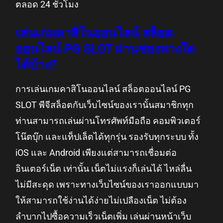
ตลอด 24 ชั่วโมง
เล่นเกมคาสิโนออนไลน์ สล็อต
ออนไลน์ PG SLOT ผ่านช่องทางใด
ได้บ้าง?
การเล่นเกมคาสิโนออนไลน์ สล็อตออนไลน์ PG
SLOT พีจีสล็อตกับเว็บไซน์ของเรานั้นสมาชิกทุก
ท่านสามารถเล่นผ่านโทรศัพท์มือถือ คอมพิวเตอร์
โน๊ตบุ๊ก และแท็ปเล็ตได้ทุกรุ่น รองรับทุกระบบ ทั้ง
iOS และ Android เพียงแต่สามารถเชื่อมต่อ
อินเตอร์เน็ต เท่านั้น เน็ตไม่แรงก็เล่นได้ ไหล่ลื่น
ไม่มีสะดุด เพราะทางเว็บไซน์ของเราออกแบบมา
ให้สามารถใช้ง่านได้ง่ายไม่เปลืองเน็ต ไม่ต้อง
ลำบากไปซื้อความเร็วเน็ตเพิ่ม เล่นผ่านหน้าเว็บ