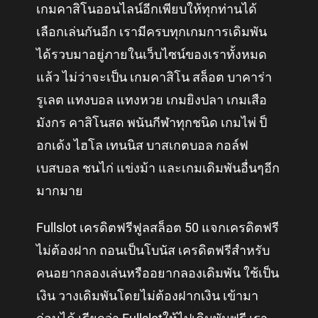
เกมคาสิโนออนไลน์อีกเพียบให้ทุกท่านได้
เลือกเล่นกันอีก เรามีครบทุกเกมการเดิมพัน
ได้รวบมาอยู่ภายในเว็บไซน์ของเราทั้งหมด
แล้ว ไม่ว่าจะเป็น เกมคาสิโน สล็อต บาคาร่า
รูเลต แทงบอล แทงหวย เกมยิงปลา เกมเสือ
มังกร คาสิโนสด พนันกีฬาทุกชนิด เกมไพ่ ป็
อกเด้ง ไฮโล เทนนิส บาสเกตบอล กอล์ฟ
เบสบอล ชนไก่ แข่งม้า และเกมเดิมพันอื่นๆอีก
มากมาย
Fullslot เครดิตฟรีฟูลสล็อต 50 แจกเครดิตฟรี
ไม่ต้องฝาก ถอนเป็นโบนัส เครดิตฟรีสำหรับ
คนอยากลองเล่นหรืออยากลองเดิมพัน ใช้เป็น
เงิน วางเดิมพันโดยไม่ต้องฝากเงิน เข้ามา