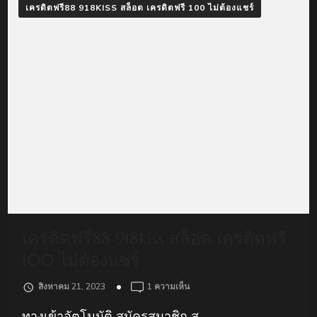
เครดิตฟรี88 918KISS สล็อต เครดิตฟรี 100 ไม่ต้องแชร์
เครดิตฟรี88 918kiss สล็อต เครดิตฟรี
100 ไม่ต้องแชร์
บน
สิงหาคม 21, 2023
1 ความเห็น
เครดิต
ทางเข้าอัตโนมัติ สมัครสมาชิก ส …
ฟรี88