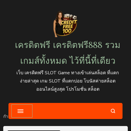
เครดิตฟรี เครดิตฟรี888 รวม
เกมส์ทั้งหมด ไว้ที่นี้ที่เดียว
เว็บ เครดิตฟรี SLOT Game ทางเข้าเล่นสล็อต ที่แตก
ง่ายล่าสุด เกม SLOT ที่แตกบ่อย โบนัสค่ายสล็อต
ออนไลน์สูงสุด โปรโมชั่น สล็อต
กำลังแสดง: 1 - 1 of 1 ผลลัพธ์