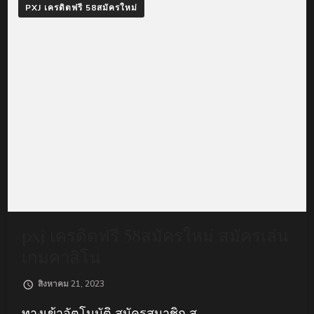
PXJ เครดิตฟรี 58สมัครใหม่
pxj เครดิตฟรี 58สมัครใหม่ สมัครเล่น
เกมคาสิโน
สิงหาคม 21, 2023
ทางเข้าอัตโนมัติ สมัครสมาชิก ส …