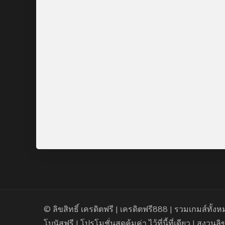
© ลิขสิทธิ์ เครดิตฟรี | เครดิตฟรี888 | รวมเกมส์ทั้งหมด 
โบนัสฟรี | โปรโมชั่นสุดคุ้มค่า ไว้ที่นี้ที่เดียว | สงวนลิข