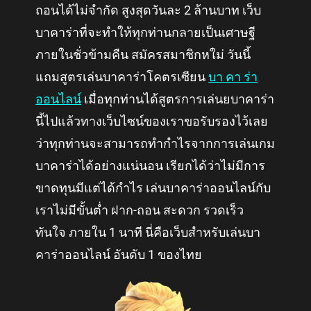
ถอนได้ไม่จำกัด สูงสุดวันละ 2 ล้านบาท เว็บ
บาคาร่าที่จะทำให้ทุกท่านกลายเป็นเศาษฐี
ภายในชั่วข้ามคืน สมัครสมาชิกหใม่ วันนี้
แถมสูตรเล่นบาคาร่าโคตรเซียน
บา คา ร่า
ออนไลน์
เมื่อทุกท่านได้สูตรการเล่นยบาคาร่า
นี้ไปแล้วทางเว็บไซน์ของเราขอรับรองไว้เลย
ว่าทุกท่านจะสามารถทำกำไรจากการเล่นเกม
บาคาร่าได้อย่างแน่นอน เรียกได้ว่าไม่มีการ
ขาดทุนมีแต่ได้กำไร เล่นบาคาร่าออนไลน์กับ
เราไม่มีขั้นต่ำ ฝาก-ถอน สะดวก รวดเร็ว
ทันใจ ภายใน 1 นาที นี่คือเว็บสำหรับเล่นบา
คาร่าออนไลน์ อันดับ 1 ของไทย