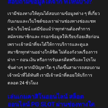
สอบถามข้อมูลได้จาก ที่ไหนบ้าง?
เรามีช่องทางให้คุณได้สอบถามข้อมูลต่าง ๆ ที่เกี่ยว
กับเกมและเว็บไซต์ของเราผ่านช่องทางช่องแชท
หน้าเว็บไซน์ แต่มีข้อแม้ว่าทุกท่านต้องทำการ
สมัครสมาชิกและ กรอกข้อมูลให้เรียบร้อยเสียก่อน
เพราะเจ้าหน้าที่จะได้ให้การบริการและดูแล
สมาชิกทุกท่านอย่างใกล้ชิด ไม่ต้องกังวลเรื่องการ
ฝาก – ถอน เงิน หรือการรับเครดิตฟรีและโปรโม
ชั่นต่างๆ หากมีปัญหาใด ๆ เกิดขึ้นสามารถสอบถาม
เจ้าหน้าที่ได้ทันที เรามีเจ้าหน้าที่คอยให้บริการ
ตลอด 24 ชั่วโมง
เล่นเกมคาสิโนออนไลน์ สล็อต
ออนไลน์ PG SLOT ผ่านช่องทางใด