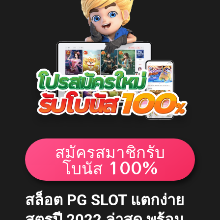
สมัครสมาชิกรับ
โบนัส 100%
สล็อต PG SLOT แตกง่าย
สูตรปี 2022 ล่าสุด พร้อม