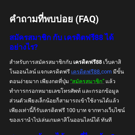
คำถามที่พบบ่อย (FAQ)
สมัครสมาชิก กับ เครดิตฟรี88 ได้
อย่างไร?
สำหรับการสมัครสมาชิกกับ
เครดิตฟรี88
เว็บคาสิ
โนออนไลน์ แจกเครดิตฟรี
เครดิตฟรี88.
com
มีขั้น
ตอนง่ายมาก เพียงกดที่ปุ่ม
“
สมัครสมาชิก
”
แล้ว
ทำการกรอกหมายเลขโทรศัพท์ และกรอกข้อมูล
ส่วนตัวเพียงเล็กน้อยก็สามารถเข้าใช้งานได้แล้ว
เพียงเท่านี้ก็รับเครดิตฟรี 100 บาท จากทางเว็บไซน์
ของเรานำไปเล่นเกมคาสิโนออนไลน์ได้ ทันที