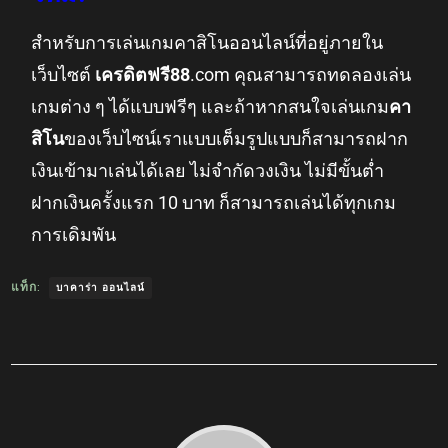
สำหรับการเล่นเกมคาสิโนออนไลน์ที่อยู่ภายใน
เว็บไซต์
เครดิตฟรี88
.com คุณสามารถทดลองเล่น
เกมต่าง ๆ ได้แบบฟรีๆ และถ้าหากสนใจเล่นเกม
คา
สิโน
ของเว็บไซน์เราแบบเต็มรูปแบบก็สามารถฝาก
เงินเข้ามาเล่นได้เลย ไม่จำกัดวงเงิน ไม่มีขั้นต่ำ
ฝากเงินครั้งแรก 10 บาท ก็สามารถเล่นได้ทุกเกม
การเดิมพัน
แท็ก:
บาคาร่า ออนไลน์