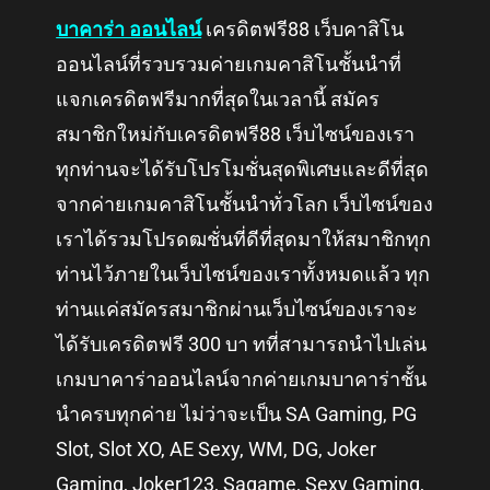
บาคาร่า ออนไลน์
เครดิตฟรี88 เว็บคาสิโน
ออนไลน์ที่รวบรวมค่ายเกมคาสิโนชั้นนำที่
แจกเครดิตฟรีมากที่สุดในเวลานี้ สมัคร
สมาชิกใหม่กับเครดิตฟรี88 เว็บไซน์ของเรา
ทุกท่านจะได้รับโปรโมชั่นสุดพิเศษและดีที่สุด
จากค่ายเกมคาสิโนชั้นนำทั่วโลก เว็บไซน์ของ
เราได้รวมโปรดฒชั่นที่ดีที่สุดมาให้สมาชิกทุก
ท่านไว้ภายในเว็บไซน์ของเราทั้งหมดแล้ว ทุก
ท่านแค่สมัครสมาชิกผ่านเว็บไซน์ของเราจะ
ได้รับเครดิตฟรี 300 บา ทที่สามารถนำไปเล่น
เกมบาคาร่าออนไลน์จากค่ายเกมบาคาร่าชั้น
นำครบทุกค่าย ไม่ว่าจะเป็น SA Gaming, PG
Slot, Slot XO, AE Sexy, WM, DG, Joker
Gaming, Joker123, Sagame, Sexy Gaming,