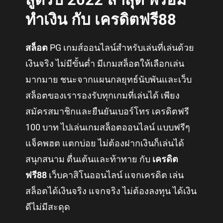
ทำเงิน กับ เครดิตฟรี88
สล็อต
PG เกมส์ออนไลน์สำหรับเล่นที่เล่นด้วย
เงินจริง ไม่มีขั้นต่ำ มีเกมสล็อตให้เลือกเล่น
มากมาย ชนะจากแผนกลยุทธ์นับพันและเว็บ
สล็อตของเรารองรับทุกเกมที่เล่นได้ เพียง
สมัครสมาชิกและยืนยันเบอร์โทร เครดิตฟรี
100 บาท ไปเล่นเกมสล็อตออนไลน์ แบบฟรีๆ
แจ็คพฮต แตกบ่อย ไม่ต้องฝากเงินก็เล่นได้
สนุกสนาม ตื่นเต้นและท้าทาย กับ
เครดิต
ฟรี88
เว็บคาสิโนออนไลน์ แจกเครดิต เล่น
สล็อตได้เงินจริง แจกจริง ไม่ต้องลงทุน ได้เงิน
ดีไม่มีสะดุด