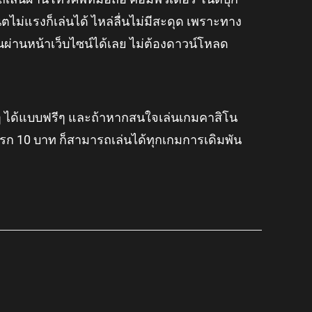
็ตไม่แรงก็เล่นได้ ไหล่ลื่นไม่มีสะดุด เพราะทาง
นผ่านหน้าเว็บไซน์ได้เลย ไม่ต้องดาวน์โหลด
 ๆ ได้แบบฟรีๆ และถ้าหากสนใจเล่นเกมคาสิโน
งแรก 10 บาท ก็สามารถเล่นได้ทุกเกมการเดิมพัน