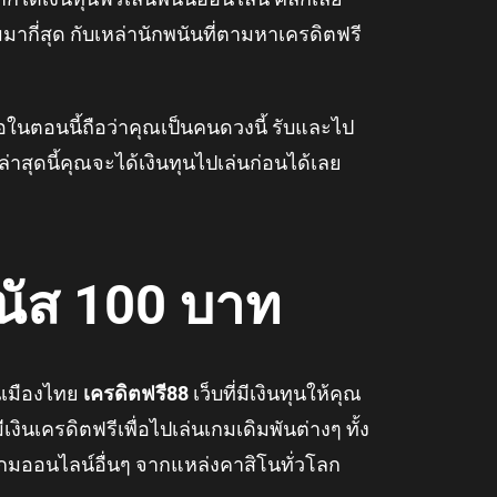
ุมมากี่สุด กับเหล่านักพนันที่ตามหาเครดิตฟรี
เจอในตอนนี้ถือว่าคุณเป็นคนดวงนี้ รับและไป
าสุดนี้คุณจะได้เงินทุนไปเล่นก่อนได้เลย
นัส 100 บาท
ในเมืองไทย
เครดิตฟรี88
เว็บที่มีเงินทุนให้คุณ
ินเครดิตฟรีเพื่อไปเล่นเกมเดิมพันต่างๆ ทั้ง
เกมออนไลน์อื่นๆ จากแหล่งคาสิโนทั่วโลก