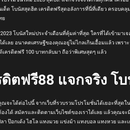
นเด็ด โบนัสสุดฮิต เครดิตฟรีสุดอลังการที่นี่ที่เดียว ครอบคล
ไทย
2023 โบนัสใหม่ประจำเดือนที่คุ้มค่าที่สุด ใครที่ได้เข้ามา
ด้เลย อนาคตเศรษฐีของคุณอยู่ไม่ไกลเกินเอื้อมแล้ว เพราะล่
ะได้เครดิตฟรี 100 บาทกลับมา ถือว่าพิเศษสุดๆ แล้ว
รดิตฟรี88 แจกจริง โบ
ุณจะได้ต่อไปนี้ จากเว็บที่รวบรวมโปรโมชั่นได้เยอะที่สุด
้องได้ สมัครและติดตามเว็บไซต์ของเราได้เลย แล้วคุณจะมีเง
 ยิงปลา ป๊อกเด้ง ไฮโล แทงมวย แข่งม้า แทงบอล แทงหวย และ