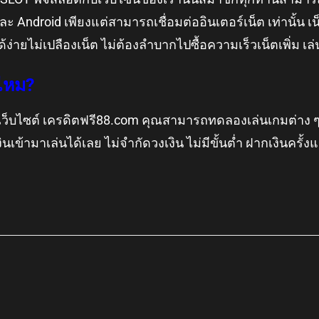
ละ Android เพียงแต่สามารถเชื่อมต่ออินเตอร์เน็ต เท่านั้น เน
ายไม่เปลืองเน็ต ไม่ต้องลำบากไปซื้อความเร็วเน็ตเพิ่ม เล่
ไหม?
นเว็บไซต์ เครดิตฟรี88.com คุณสามารถทดลองเล่นเกมต่าง
ข้ามาเล่นได้เลย ไม่จำกัดวงเงิน ไม่มีขั้นต่ำ ฝากเงินครั้