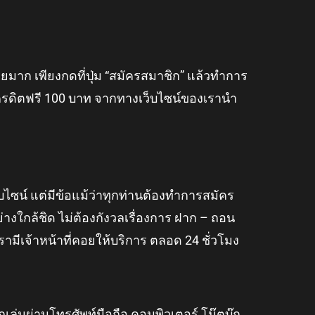
ายมาก เพียงกดที่ปุ่ม
“
สมัครสมาชิก
”
แล้วทำการ
บเครดิตฟรี 100 บาท จากทางเว็บไซน์ของเรานำ
บไซน์ แต่มีข้อแม้ว่าทุกท่านต้องทำการสมัคร
างใกล้ชิด ไม่ต้องกังวลเรื่องการ ฝาก – ถอน
ามีเจ้าหน้าที่คอยให้บริการ ตลอด 24 ชั่วโมง
่นผ่านโทรศัพท์มือถือ คอมพิวเตอร์ โน๊ตบุ๊ก