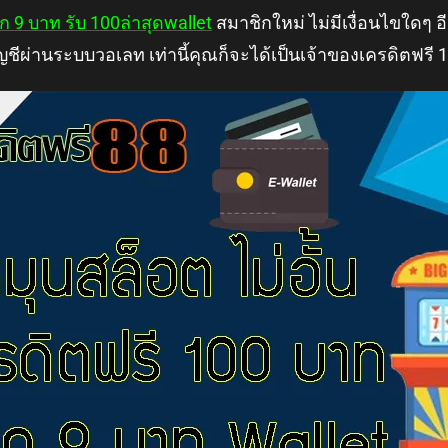
ก 9 บาท รับ 100ล่าสุดwallet
สมาชิกใหม่ ไม่มีเงื่อนไขใดๆ 
ญชีผ่านระบบวอเลท เท่านี้คุณก็จะได้เป็นเจ้าของเครดิตฟรี 