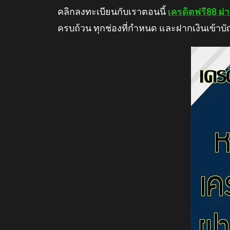
คลิกลงทะเบียนกับเราตอนนี้
เครดิตฟรี88 ฝา
ครบถ้วน ทุกช่องที่กำหนด และฝากเงินเข้าบั