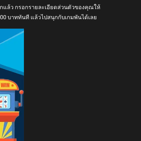
อีกแล้ว กรอกรายละเอียดส่วนตัวของคุณให้
100 บาททันที แล้วไปสนุกกับเกมพันได้เลย