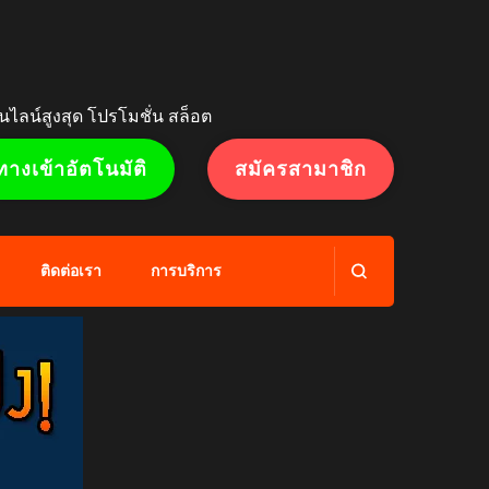
นไลน์สูงสุด โปรโมชั่น สล็อต
ทางเข้าอัตโนมัติ
สมัครสามาชิก
ติดต่อเรา
การบริการ