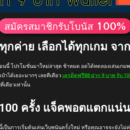
สมัครสมาชิกรับโบนัส 100%
้ทุกค่าย เลือกได้ทุกเกม จา
ินตอนนี้ โปรโมชั่นมาใหม่ล่าสุด ช้าหมด อดได้ทดลองเล่นเกม
ระเป๋าได้เยอะมากๆ เลยทีเดียว
เครดิตฟรี88 ฝาก 9 บาท รับ 10
ี่เดียวเท่านั้น
ง 100 ครั้ง แจ็คพอตแตกแน่
เป็นการเริ่มต้นเล่นเว็บพนันครั้งใหม่ หรือคุณอาจจะยังไม