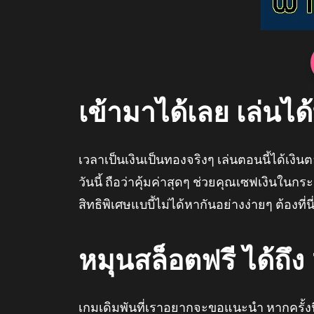
เข้ามาได้เลย เล่นได
เวลาเป็นเงินเป็นทองจริงๆ เล่นตอนนี้ได้เง
วันนี้ ถือว่าคุ้มค่าสุดๆ ช่วยคุณเซฟเงินในก
สิทธิพิเศษแบบี้ไม่ได้หากันอย่างง่ายๆ ต้องที่นี่ท
หมุนสล็อตฟรี ได้ถึ
เกมเดิมพันที่เราอยากจะขอแนะนำ หากครั้งนี้