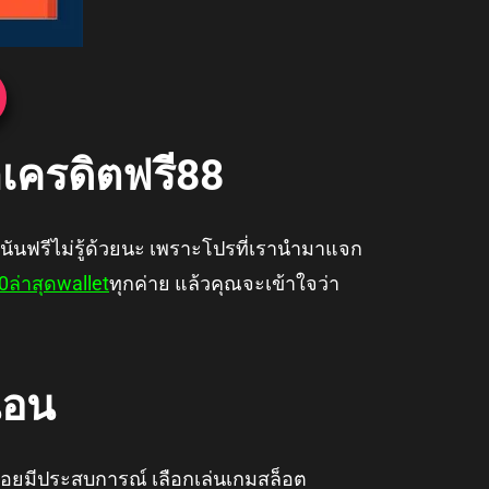
กเครดิตฟรี88
พนันฟรีไม่รู้ด้วยนะ เพราะโปรที่เรานำมาแจก
0ล่าสุดwallet
ทุกค่าย แล้วคุณจะเข้าใจว่า
นอน
่ค่อยมีประสบการณ์ เลือกเล่นเกมสล็อต